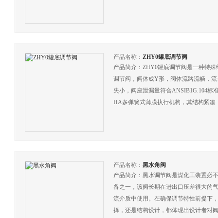
产品名称：
ZHY0罐底调节阀
产品简介：ZHY0罐底调节阀是一种特
调节阀，阀体成Y形，阀体流路流畅，流
失小，阀座泄漏量符合ANSIB1G.104
HA多弹簧式薄膜执行机构，其结构紧凑
阀最适宜控制容易沉积或含有颗粒的流
产品名称：
黑水角阀
产品简介：黑水调节阀是煤化工装置必
备之一，该阀长期在进出口压差很大的
流介质中使用。在确保调节特性前提下
择，还是结构设计，都体现出设计者对