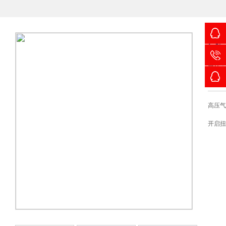
高
口径
：
特点
：
高压气
开启扭