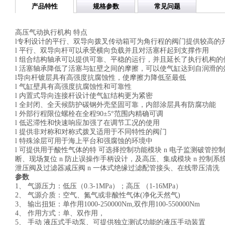
产品特性
规格参数
常见问题
高压气动执行机构 特点
l专利设计的平行、双导向拨叉传动箱可为角行程的阀门提供较高的
l 平行、双导向杆可以承受横向负载并且对活塞杆起到支撑作用
l 组合结构轴承可以提供可靠、平稳的运行，并且延长了执行机构的
l 活塞轴承降低了活塞与缸壁之间的摩擦，可以使气缸达到自润滑的
l导向杆镀层具有高强度抗腐蚀性，使摩擦力降低至最低
l 气缸壁具有高强度抗腐蚀性和可靠性
l 内置式导向连接杆设计使气缸结构更为紧密
l 全封闭、全天候防护碳钢外壳坚固可靠，内部涂层具有防腐功能
l 外部行程限位螺栓在全程90±5°范围内精确可调
l 低迟滞性和快速响应加强了在调节工况的使用
l 提供非对称和对称式拨叉适用于不同特性的阀门
l 特殊涂层可用于海上平台和强腐蚀的环境中
l 可提供用于酸性气体的特 可选择控制功能模块 n 电子监测破管控制系统
断、现场复位 n 防止误操作手柄设计，及高压、集成模块 n 控制系
泄压阀及过滤器减压阀 n 一体式绝缘过滤配管接头、在线带压清洗
参数
1、 气源压力：低压（0.3-1MPa）；高压 （1-16MPa）
2、 气源介质：空气、氮气或非酸性气体(净化天然气)
3、 输出扭矩：单作用1000-250000Nm,双作用100-550000Nm
4、 作用方式：单、双作用，
5、 手动 液压式手动泵、可提供独立测试功能的液压手动装置